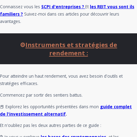
Connaissez vous les
SCPI d'entreprises ?
Et
les REIT vous sont ils
familiers ?
Suivez-moi dans ces articles pour découvrir leurs
avantages.
⚙️
Instruments et stratégies de
rendement :
Pour atteindre un haut rendement, vous avez besoin d'outils et
stratégies efficaces.
Commencez par sortir des sentiers battus.
📕 Explorez les opportunités présentées dans mon
guide complet
de l'investissement alternatif
.
Et n'oubliez pas les deux autres parties de ce guide :
₿ Je vous y explique
les bases des cryptomonnaies
,
et les