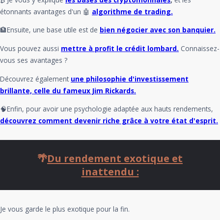
étonnants avantages d'un 🤖
algorithme de trading.
🏦Ensuite, une base utile est de
bien négocier avec son banquier.
Vous pouvez aussi
mettre à profit le crédit lombard.
Connaissez-
vous ses avantages ?
Découvrez également
une philosophie d'investissement
brillante, celle du fameux Jim Rickards.
🧠Enfin, pour avoir une psychologie adaptée aux hauts rendements,
découvrez comment devenir riche grâce à votre état d'esprit.
🌴
Du rendement exotique et
inattendu :
Je vous garde le plus exotique pour la fin.