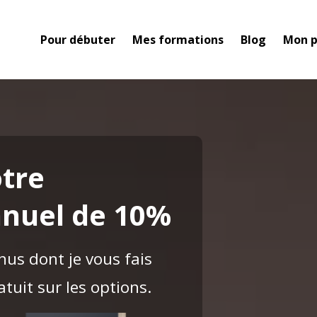
Pour débuter
Mes formations
Blog
Mon p
Gagnez 10% de rendement
supplémentaire
tre
En appliquant la stratégie simple que je vous offre dans mo
nuel de 10%
cours gratuit sur les options.
onus dont je vous fais
uit sur les options.