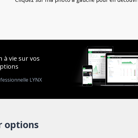
 à vie sur vos
options
ofessionnelle LYNX
r options