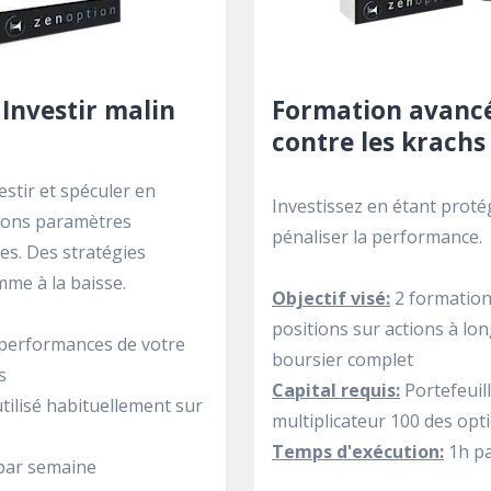
Investir malin
Formation avancé
contre les krachs
estir et spéculer en
Investissez en étant proté
 bons paramètres
pénaliser la performance.
es. Des stratégies
me à la baisse.
Objectif visé:
2 formation
positions sur actions à lo
s performances de votre
boursier complet
s
Capital requis:
Portefeuil
 utilisé habituellement sur
multiplicateur 100 des opt
Temps d'exécution:
1h p
par semaine